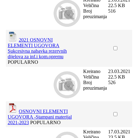
Veličina
22.5 KB
Broj
516
preuzimanja
2021 OSNOVNI
ELEMENTI UGOVORA
Sukcesivna nabavka rezervnih
dijelova za inf.i kom.opremu
POPULARNO
Kreirano
23.03.2021
Veličina
22.5 KB
Broj
526
preuzimanja
OSNOVNI ELEMENTI
UGOVORA -Stampani materijal
2021-2023
POPULARNO
Kreirano
17.03.2021
Veličina
23.5 KB