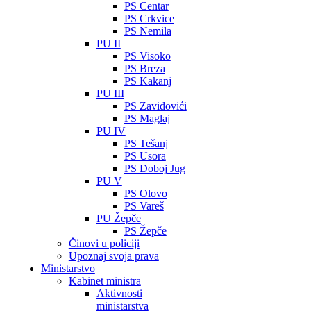
PS Centar
PS Crkvice
PS Nemila
PU II
PS Visoko
PS Breza
PS Kakanj
PU III
PS Zavidovići
PS Maglaj
PU IV
PS Tešanj
PS Usora
PS Doboj Jug
PU V
PS Olovo
PS Vareš
PU Žepče
PS Žepče
Činovi u policiji
Upoznaj svoja prava
Ministarstvo
Kabinet ministra
Aktivnosti
ministarstva