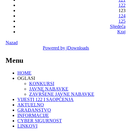
122
123
124
125
Sljedeća
Kraj
Nazad
Powered by jDownloads
Menu
HOME
OGLASI
KONKURSI
JAVNE NABAVKE
ZAVRŠENE JAVNE NABAVKE
VIJESTI 122 I SAOPĆENJA
AKTUELNO
GRAĐANSTVO
INFORMACIJE
CYBER SIGURNOST
LINKOVI