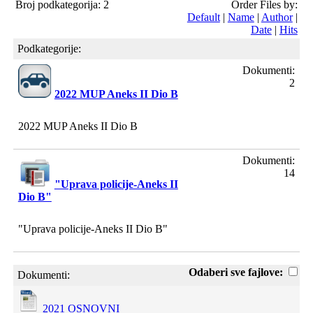
Broj podkategorija: 2
Order Files by:
Default
|
Name
|
Author
|
Date
|
Hits
Podkategorije:
Dokumenti:
2
2022 MUP Aneks II Dio B
2022 MUP Aneks II Dio B
Dokumenti:
14
"Uprava policije-Aneks II
Dio B"
"Uprava policije-Aneks II Dio B"
Odaberi sve fajlove:
Dokumenti:
2021 OSNOVNI