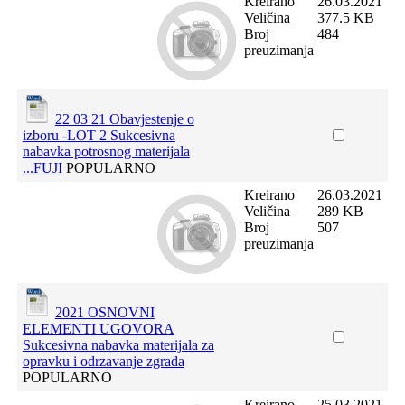
Kreirano
26.03.2021
Veličina
377.5 KB
Broj
484
preuzimanja
22 03 21 Obavjestenje o
izboru -LOT 2 Sukcesivna
nabavka potrosnog materijala
...FUJI
POPULARNO
Kreirano
26.03.2021
Veličina
289 KB
Broj
507
preuzimanja
2021 OSNOVNI
ELEMENTI UGOVORA
Sukcesivna nabavka materijala za
opravku i odrzavanje zgrada
POPULARNO
Kreirano
25.03.2021