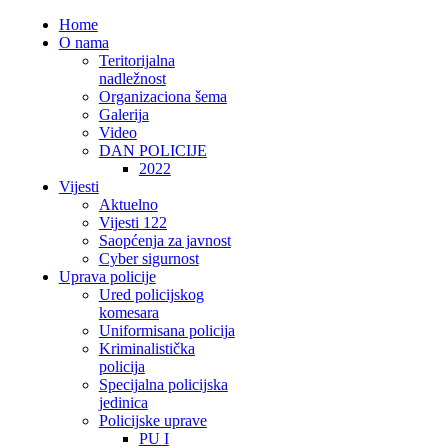
Home
O nama
Teritorijalna
nadležnost
Organizaciona šema
Galerija
Video
DAN POLICIJE
2022
Vijesti
Aktuelno
Vijesti 122
Saopćenja za javnost
Cyber sigurnost
Uprava policije
Ured policijskog
komesara
Uniformisana policija
Kriminalistička
policija
Specijalna policijska
jedinica
Policijske uprave
PU I