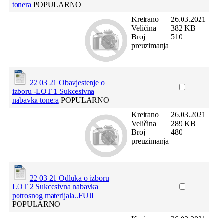
tonera
POPULARNO
Kreirano
26.03.2021
Veličina
382 KB
Broj
510
preuzimanja
22 03 21 Obavjestenje o
izboru -LOT 1 Sukcesivna
nabavka tonera
POPULARNO
Kreirano
26.03.2021
Veličina
289 KB
Broj
480
preuzimanja
22 03 21 Odluka o izboru
LOT 2 Sukcesivna nabavka
potrosnog materijala..FUJI
POPULARNO