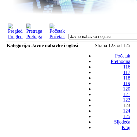
Pregled
Pretraga
Početak
Kategorija: Javne nabavke i oglasi
Strana 123 od 125
Početak
Prethodna
116
117
118
119
120
121
122
123
124
125
Sljedeća
Kraj