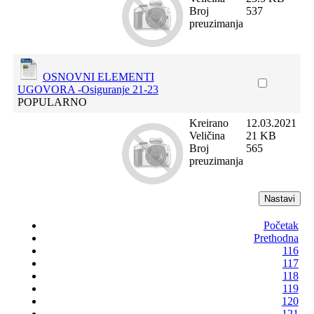
Broj
537
preuzimanja
OSNOVNI ELEMENTI
UGOVORA -Osiguranje 21-23
POPULARNO
Kreirano
12.03.2021
Veličina
21 KB
Broj
565
preuzimanja
Početak
Prethodna
116
117
118
119
120
121