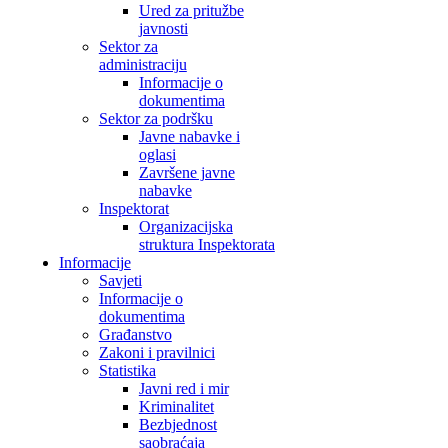
Ured za pritužbe
javnosti
Sektor za
administraciju
Informacije o
dokumentima
Sektor za podršku
Javne nabavke i
oglasi
Završene javne
nabavke
Inspektorat
Organizacijska
struktura Inspektorata
Informacije
Savjeti
Informacije o
dokumentima
Građanstvo
Zakoni i pravilnici
Statistika
Javni red i mir
Kriminalitet
Bezbjednost
saobraćaja