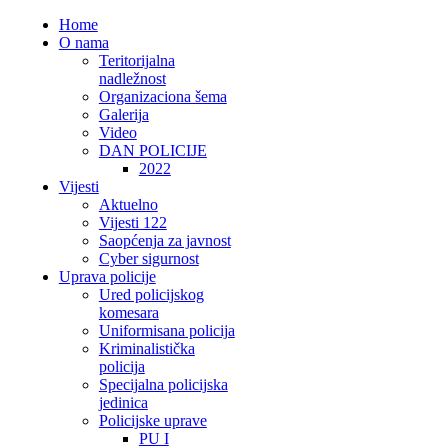
Home
O nama
Teritorijalna
nadležnost
Organizaciona šema
Galerija
Video
DAN POLICIJE
2022
Vijesti
Aktuelno
Vijesti 122
Saopćenja za javnost
Cyber sigurnost
Uprava policije
Ured policijskog
komesara
Uniformisana policija
Kriminalistička
policija
Specijalna policijska
jedinica
Policijske uprave
PU I