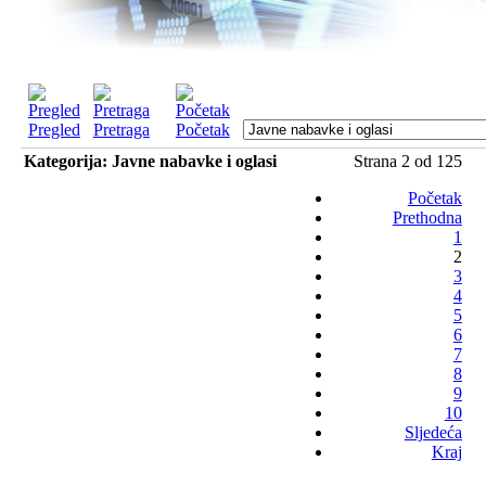
Pregled
Pretraga
Početak
Kategorija: Javne nabavke i oglasi
Strana 2 od 125
Početak
Prethodna
1
2
3
4
5
6
7
8
9
10
Sljedeća
Kraj