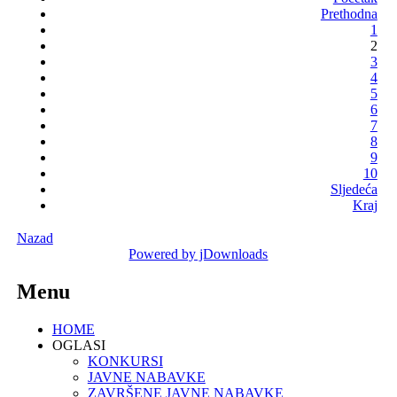
Prethodna
1
2
3
4
5
6
7
8
9
10
Sljedeća
Kraj
Nazad
Powered by jDownloads
Menu
HOME
OGLASI
KONKURSI
JAVNE NABAVKE
ZAVRŠENE JAVNE NABAVKE