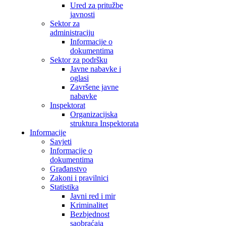
Ured za pritužbe
javnosti
Sektor za
administraciju
Informacije o
dokumentima
Sektor za podršku
Javne nabavke i
oglasi
Završene javne
nabavke
Inspektorat
Organizacijska
struktura Inspektorata
Informacije
Savjeti
Informacije o
dokumentima
Građanstvo
Zakoni i pravilnici
Statistika
Javni red i mir
Kriminalitet
Bezbjednost
saobraćaja