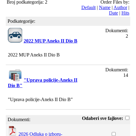
Broj podkategorija: 2
Order Files by:
Default
|
Name
|
Author
|
Date
|
Hits
Podkategorije:
Dokumenti:
2
2022 MUP Aneks II Dio B
2022 MUP Aneks II Dio B
Dokumenti:
14
"Uprava policije-Aneks II
Dio B"
"Uprava policije-Aneks II Dio B"
Odaberi sve fajlove:
Dokumenti:
2026 Odluka o izboru-