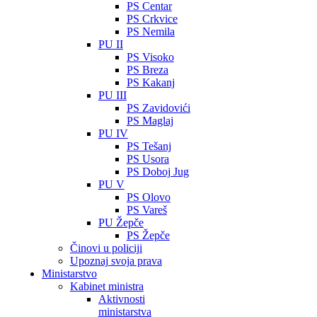
PS Centar
PS Crkvice
PS Nemila
PU II
PS Visoko
PS Breza
PS Kakanj
PU III
PS Zavidovići
PS Maglaj
PU IV
PS Tešanj
PS Usora
PS Doboj Jug
PU V
PS Olovo
PS Vareš
PU Žepče
PS Žepče
Činovi u policiji
Upoznaj svoja prava
Ministarstvo
Kabinet ministra
Aktivnosti
ministarstva