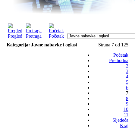
Pregled
Pretraga
Početak
Kategorija: Javne nabavke i oglasi
Strana 7 od 125
Početak
Prethodna
2
3
4
5
6
7
8
9
10
11
Sljedeća
Kraj