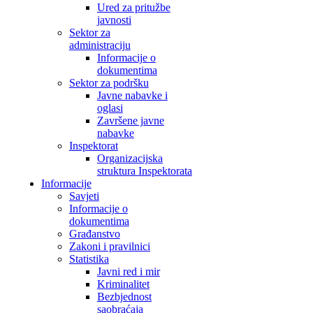
Ured za pritužbe
javnosti
Sektor za
administraciju
Informacije o
dokumentima
Sektor za podršku
Javne nabavke i
oglasi
Završene javne
nabavke
Inspektorat
Organizacijska
struktura Inspektorata
Informacije
Savjeti
Informacije o
dokumentima
Građanstvo
Zakoni i pravilnici
Statistika
Javni red i mir
Kriminalitet
Bezbjednost
saobraćaja