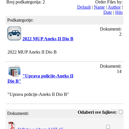
Broj podkategorija: 2
Order Files by:
Default
|
Name
|
Author
|
Date
|
Hits
Podkategorije:
Dokumenti:
2
2022 MUP Aneks II Dio B
2022 MUP Aneks II Dio B
Dokumenti:
14
"Uprava policije-Aneks II
Dio B"
"Uprava policije-Aneks II Dio B"
Odaberi sve fajlove:
Dokumenti: