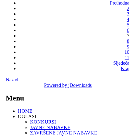
Prethodna
2
3
4
5
6
7
8
9
10
11
Sljedeća
Kraj
Nazad
Powered by jDownloads
Menu
HOME
OGLASI
KONKURSI
JAVNE NABAVKE
ZAVRŠENE JAVNE NABAVKE