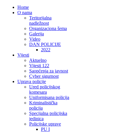
Home
O nama
Teritorijalna
nadležnost
Organizaciona šema
Galerija
Video
DAN POLICIJE
2022
Vijesti
Aktuelno
Vijesti 122
Saopćenja za javnost
Cyber sigurnost
Uprava policije
Ured policijskog
komesara
Uniformisana policija
Kriminalistička
policija
Specijalna policijska
jedinica
Policijske uprave
PU I