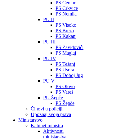
PS Centar
PS Crkvice
PS Nemila
PU II
PS Visoko
PS Breza
PS Kakanj
PU III
PS Zavidovići
PS Maglaj
PU IV
PS Tešanj
PS Usora
PS Doboj Jug
PU V
PS Olovo
PS Vareš
PU Žepče
PS Žepče
Činovi u policiji
Upoznaj svoja prava
Ministarstvo
Kabinet ministra
Aktivnosti
ministarstva