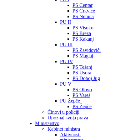
PS Centar
PS Crkvice
PS Nemila
PU II
PS Visoko
PS Breza
PS Kakanj
PU III
PS Zavidovići
PS Maglaj
PU IV
PS Tešanj
PS Usora
PS Doboj Jug
PU V
PS Olovo
PS Vareš
PU Žepče
PS Žepče
Činovi u policiji
Upoznaj svoja prava
Ministarstvo
Kabinet ministra
Aktivnosti