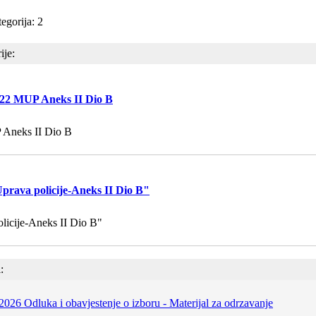
egorija: 2
ije:
22 MUP Aneks II Dio B
Aneks II Dio B
prava policije-Aneks II Dio B"
licije-Aneks II Dio B"
:
2026 Odluka i obavjestenje o izboru - Materijal za odrzavanje