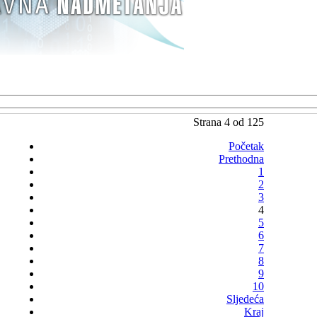
Strana 4 od 125
Početak
Prethodna
1
2
3
4
5
6
7
8
9
10
Sljedeća
Kraj