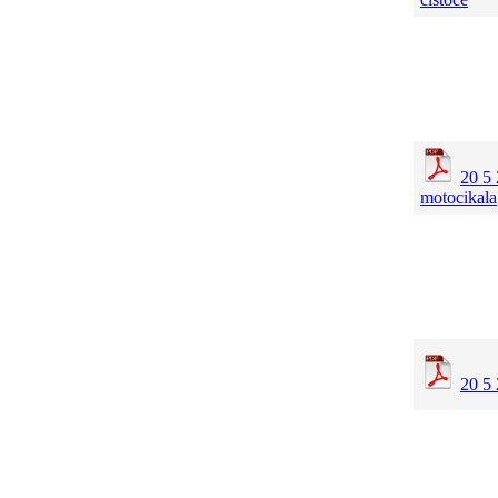
20 5 
motocikala
20 5