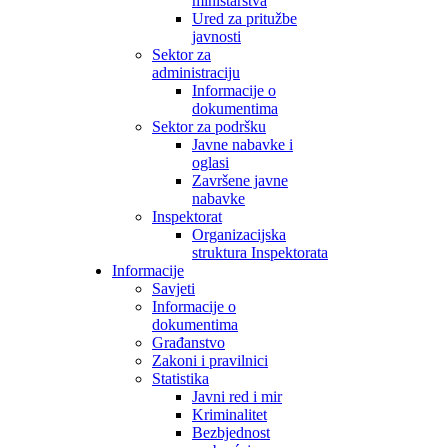
ministarstva
Ured za pritužbe
javnosti
Sektor za
administraciju
Informacije o
dokumentima
Sektor za podršku
Javne nabavke i
oglasi
Završene javne
nabavke
Inspektorat
Organizacijska
struktura Inspektorata
Informacije
Savjeti
Informacije o
dokumentima
Građanstvo
Zakoni i pravilnici
Statistika
Javni red i mir
Kriminalitet
Bezbjednost