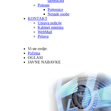
saobraćaja
Potrage
Potjernice
Nestale osobe
KONTAKT
Uprava policije
Kabinet ministra
WebMail
Prijava
Vi ste ovdje:
Početna
OGLASI
JAVNE NABAVKE