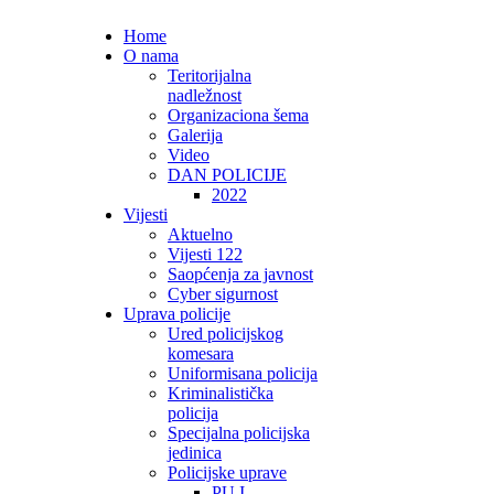
Home
O nama
Teritorijalna
nadležnost
Organizaciona šema
Galerija
Video
DAN POLICIJE
2022
Vijesti
Aktuelno
Vijesti 122
Saopćenja za javnost
Cyber sigurnost
Uprava policije
Ured policijskog
komesara
Uniformisana policija
Kriminalistička
policija
Specijalna policijska
jedinica
Policijske uprave
PU I