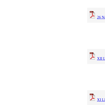
26 Na
XII 
XI L