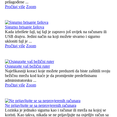
prilagođene ...
Pročitaj više
Zoom
Sigurno brisanje fajlova
Kada izbrišete fajl, taj fajl je zapravo još uvijek na računaru ili
USB drajvu. Jedini način na koji možete stvarno i sigurno
ukloniti fajl je ...
Pročitaj više
Zoom
Osigurajte vaš bežični ruter
Najefikasniji koraci koje možete preduzeti da biste zaštitili svoju
bežičnu mrežu kod kuće je da promijenite predefinisanu
administratorsku ...
Pročitaj više
Zoom
Ne prijavljujte se sa neprovjerenih računara
Lozinka je jednako sigurna kao i računar ili mreža na kojoj se
koristi. Kao takva, nikada se ne prijavljujte na osjetljiv račun sa