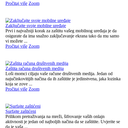
Pročitaj više
Zoom
Zaključajte svoje mobilne uređaje
Prvi i najvažniji korak za zaštitu vašeg mobilnog uređaja je da
osigurate da ima snažno zaključavanje ekrana tako da mu samo
vi možete ...
Pročitaj više
Zoom
Zaštita računa društvenih medija
Loši momci ciljaju vaše račune društvenih medija. Jedan od
najučinkovitijih načina da ih zaštitite je jedinstvena, jaka lozinka
koja se zove ...
Pročitaj više
Zoom
Surfajte zaštićeni
Prilikom pretraživanja na mreži, šifrovanje vaših onlajn
aktivnosti je jedan od najboljih načina da se zaštitite. Uvjerite se
da je vaša ...