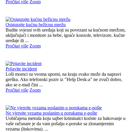
Pročitaj više
Zoom
Osigurajte kućnu bežicnu mrežu
Budite svjesni svih uređaja koji su povezani sa kućnom mrežom,
uključujući i monitore za bebe, igraće konzole, televizore, kućne
uređaje ili ...
Pročitaj više
Zoom
Prijavite incident
Loši momci su veoma uporni, na kraju svako može da napravi
grešku. Ako telefonski poziv iz "Help Desk-a" ne zvuči dobro,
ako se e-mail čini ...
Pročitaj više
Zoom
Ne vjerujte vezama poslanim u porukama e-pošte
Uobičajena metoda koju sajber kriminalci koriste za hakovanje u
vaše računare je da vam pošalju e-poruke sa zlonamjernim
vezama (linkovima). ...