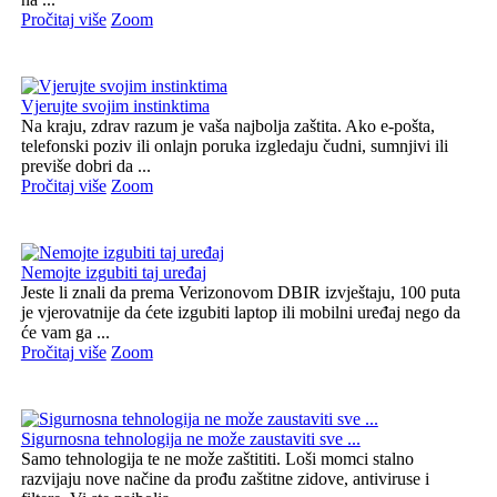
Pročitaj više
Zoom
Vjerujte svojim instinktima
Na kraju, zdrav razum je vaša najbolja zaštita. Ako e-pošta,
telefonski poziv ili onlajn poruka izgledaju čudni, sumnjivi ili
previše dobri da ...
Pročitaj više
Zoom
Nemojte izgubiti taj uređaj
Jeste li znali da prema Verizonovom DBIR izvještaju, 100 puta
je vjerovatnije da ćete izgubiti laptop ili mobilni uređaj nego da
će vam ga ...
Pročitaj više
Zoom
Sigurnosna tehnologija ne može zaustaviti sve ...
Samo tehnologija te ne može zaštititi. Loši momci stalno
razvijaju nove načine da prođu zaštitne zidove, antiviruse i