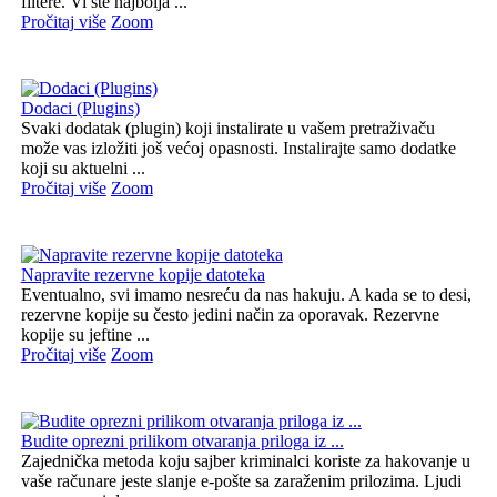
filtere. Vi ste najbolja ...
Pročitaj više
Zoom
Dodaci (Plugins)
Svaki dodatak (plugin) koji instalirate u vašem pretraživaču
može vas izložiti još većoj opasnosti. Instalirajte samo dodatke
koji su aktuelni ...
Pročitaj više
Zoom
Napravite rezervne kopije datoteka
Eventualno, svi imamo nesreću da nas hakuju. A kada se to desi,
rezervne kopije su često jedini način za oporavak. Rezervne
kopije su jeftine ...
Pročitaj više
Zoom
Budite oprezni prilikom otvaranja priloga iz ...
Zajednička metoda koju sajber kriminalci koriste za hakovanje u
vaše računare jeste slanje e-pošte sa zaraženim prilozima. Ljudi