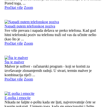
Pored toga, ...
Pročitaj više
Zoom
Napadi putem telefonskog poziva
Sve više prevara i napada dešava se preko telefona. Kad god
hitni telefonski poziv na telefonu traži od vas da učinite nešto
(kao što je ...
Pročitaj više
Zoom
Šta je malver
Malver je softver - računarski program - koji se koristi za
izvršavanje zlonamjernih radnji. U stvari, termin malver je
kombinacija riječi ...
Pročitaj više
Zoom
E-pošta i emocije
Nikada ne šaljite e-poštu kada ste ljuti, najverovatnije ćete se
kasnije pokajati. Umjesto toga, kada ste emocionalni i želite