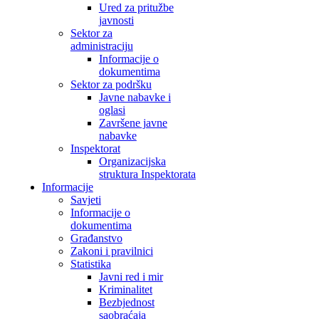
Ured za pritužbe
javnosti
Sektor za
administraciju
Informacije o
dokumentima
Sektor za podršku
Javne nabavke i
oglasi
Završene javne
nabavke
Inspektorat
Organizacijska
struktura Inspektorata
Informacije
Savjeti
Informacije o
dokumentima
Građanstvo
Zakoni i pravilnici
Statistika
Javni red i mir
Kriminalitet
Bezbjednost
saobraćaja