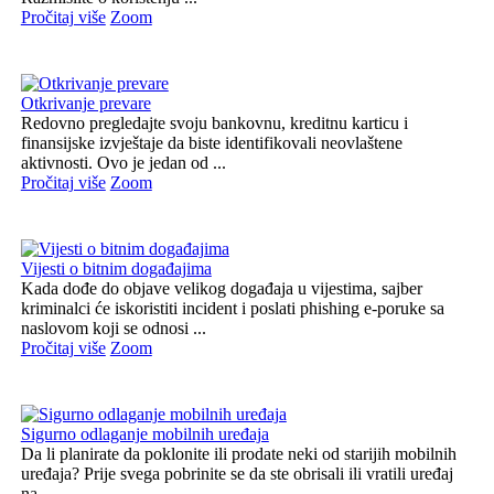
Pročitaj više
Zoom
Otkrivanje prevare
Redovno pregledajte svoju bankovnu, kreditnu karticu i
finansijske izvještaje da biste identifikovali neovlaštene
aktivnosti. Ovo je jedan od ...
Pročitaj više
Zoom
Vijesti o bitnim događajima
Kada dođe do objave velikog događaja u vijestima, sajber
kriminalci će iskoristiti incident i poslati phishing e-poruke sa
naslovom koji se odnosi ...
Pročitaj više
Zoom
Sigurno odlaganje mobilnih uređaja
Da li planirate da poklonite ili prodate neki od starijih mobilnih
uređaja? Prije svega pobrinite se da ste obrisali ili vratili uređaj
na ...