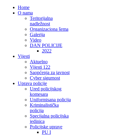
Home
O nama
Teritorijalna
nadležnost
Organizaciona šema
Galerija
Video
DAN POLICIJE
2022
Vijesti
Aktuelno
Vijesti 122
Saopćenja za javnost
Cyber sigurnost
Uprava policije
Ured policijskog
komesara
Uniformisana policija
Kriminalistička
policija
Specijalna policijska
jedinica
Policijske uprave
PU I