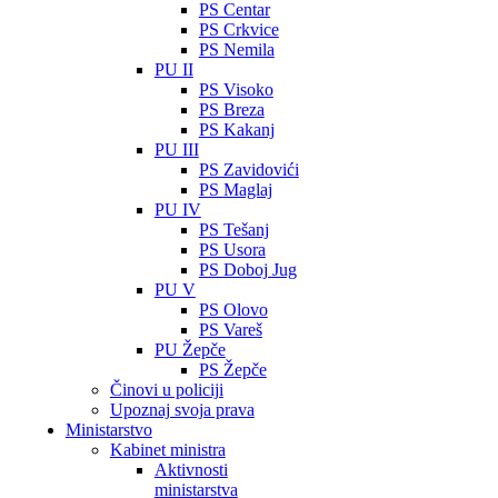
PS Centar
PS Crkvice
PS Nemila
PU II
PS Visoko
PS Breza
PS Kakanj
PU III
PS Zavidovići
PS Maglaj
PU IV
PS Tešanj
PS Usora
PS Doboj Jug
PU V
PS Olovo
PS Vareš
PU Žepče
PS Žepče
Činovi u policiji
Upoznaj svoja prava
Ministarstvo
Kabinet ministra
Aktivnosti
ministarstva