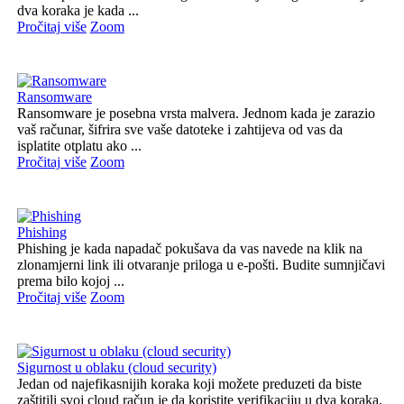
dva koraka je kada ...
Pročitaj više
Zoom
Ransomware
Ransomware je posebna vrsta malvera. Jednom kada je zarazio
vaš računar, šifrira sve vaše datoteke i zahtijeva od vas da
isplatite otplatu ako ...
Pročitaj više
Zoom
Phishing
Phishing je kada napadač pokušava da vas navede na klik na
zlonamjerni link ili otvaranje priloga u e-pošti. Budite sumnjičavi
prema bilo kojoj ...
Pročitaj više
Zoom
Sigurnost u oblaku (cloud security)
Jedan od najefikasnijih koraka koji možete preduzeti da biste
zaštitili svoj cloud račun je da koristite verifikaciju u dva koraka.