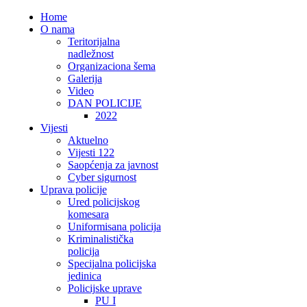
Home
O nama
Teritorijalna
nadležnost
Organizaciona šema
Galerija
Video
DAN POLICIJE
2022
Vijesti
Aktuelno
Vijesti 122
Saopćenja za javnost
Cyber sigurnost
Uprava policije
Ured policijskog
komesara
Uniformisana policija
Kriminalistička
policija
Specijalna policijska
jedinica
Policijske uprave
PU I