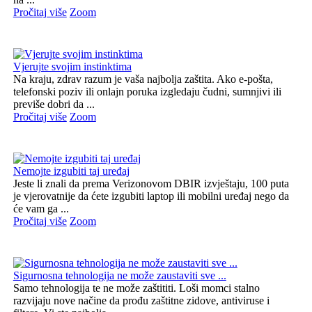
Pročitaj više
Zoom
Vjerujte svojim instinktima
Na kraju, zdrav razum je vaša najbolja zaštita. Ako e-pošta,
telefonski poziv ili onlajn poruka izgledaju čudni, sumnjivi ili
previše dobri da ...
Pročitaj više
Zoom
Nemojte izgubiti taj uređaj
Jeste li znali da prema Verizonovom DBIR izvještaju, 100 puta
je vjerovatnije da ćete izgubiti laptop ili mobilni uređaj nego da
će vam ga ...
Pročitaj više
Zoom
Sigurnosna tehnologija ne može zaustaviti sve ...
Samo tehnologija te ne može zaštititi. Loši momci stalno
razvijaju nove načine da prođu zaštitne zidove, antiviruse i