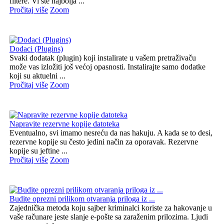
filtere. Vi ste najbolja ...
Pročitaj više
Zoom
Dodaci (Plugins)
Svaki dodatak (plugin) koji instalirate u vašem pretraživaču
može vas izložiti još većoj opasnosti. Instalirajte samo dodatke
koji su aktuelni ...
Pročitaj više
Zoom
Napravite rezervne kopije datoteka
Eventualno, svi imamo nesreću da nas hakuju. A kada se to desi,
rezervne kopije su često jedini način za oporavak. Rezervne
kopije su jeftine ...
Pročitaj više
Zoom
Budite oprezni prilikom otvaranja priloga iz ...
Zajednička metoda koju sajber kriminalci koriste za hakovanje u
vaše računare jeste slanje e-pošte sa zaraženim prilozima. Ljudi