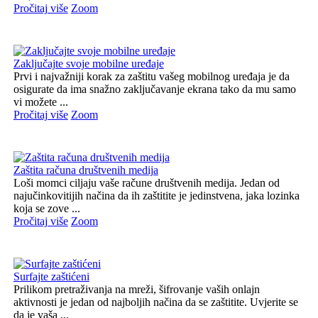
Pročitaj više
Zoom
Zaključajte svoje mobilne uređaje
Prvi i najvažniji korak za zaštitu vašeg mobilnog uređaja je da
osigurate da ima snažno zaključavanje ekrana tako da mu samo
vi možete ...
Pročitaj više
Zoom
Zaštita računa društvenih medija
Loši momci ciljaju vaše račune društvenih medija. Jedan od
najučinkovitijih načina da ih zaštitite je jedinstvena, jaka lozinka
koja se zove ...
Pročitaj više
Zoom
Surfajte zaštićeni
Prilikom pretraživanja na mreži, šifrovanje vaših onlajn
aktivnosti je jedan od najboljih načina da se zaštitite. Uvjerite se
da je vaša ...