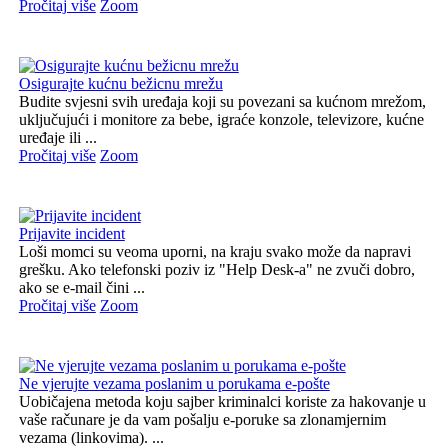
Pročitaj više
Zoom
Osigurajte kućnu bežicnu mrežu
Budite svjesni svih uređaja koji su povezani sa kućnom mrežom,
uključujući i monitore za bebe, igraće konzole, televizore, kućne
uređaje ili ...
Pročitaj više
Zoom
Prijavite incident
Loši momci su veoma uporni, na kraju svako može da napravi
grešku. Ako telefonski poziv iz "Help Desk-a" ne zvuči dobro,
ako se e-mail čini ...
Pročitaj više
Zoom
Ne vjerujte vezama poslanim u porukama e-pošte
Uobičajena metoda koju sajber kriminalci koriste za hakovanje u
vaše računare je da vam pošalju e-poruke sa zlonamjernim
vezama (linkovima). ...