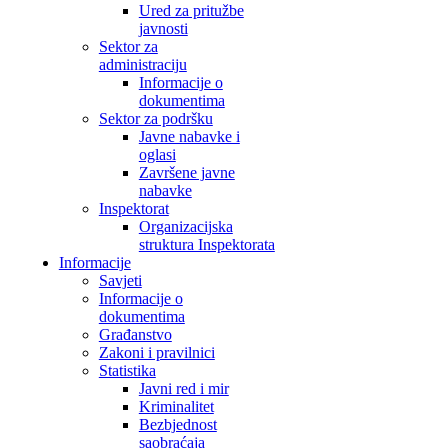
Ured za pritužbe
javnosti
Sektor za
administraciju
Informacije o
dokumentima
Sektor za podršku
Javne nabavke i
oglasi
Završene javne
nabavke
Inspektorat
Organizacijska
struktura Inspektorata
Informacije
Savjeti
Informacije o
dokumentima
Građanstvo
Zakoni i pravilnici
Statistika
Javni red i mir
Kriminalitet
Bezbjednost
saobraćaja