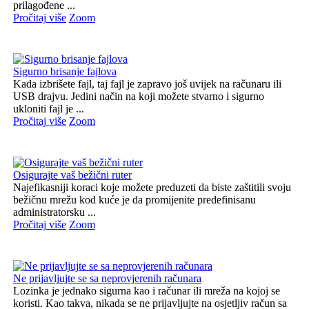
prilagođene ...
Pročitaj više
Zoom
Sigurno brisanje fajlova
Kada izbrišete fajl, taj fajl je zapravo još uvijek na računaru ili
USB drajvu. Jedini način na koji možete stvarno i sigurno
ukloniti fajl je ...
Pročitaj više
Zoom
Osigurajte vaš bežični ruter
Najefikasniji koraci koje možete preduzeti da biste zaštitili svoju
bežičnu mrežu kod kuće je da promijenite predefinisanu
administratorsku ...
Pročitaj više
Zoom
Ne prijavljujte se sa neprovjerenih računara
Lozinka je jednako sigurna kao i računar ili mreža na kojoj se
koristi. Kao takva, nikada se ne prijavljujte na osjetljiv račun sa