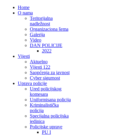
Home
O nama
Teritorijalna
nadležnost
Organizaciona šema
Galerija
Video
DAN POLICIJE
2022
Vijesti
Aktuelno
Vijesti 122
Saopćenja za javnost
Cyber sigurnost
Uprava policije
Ured policijskog
komesara
Uniformisana policija
Kriminalistička
policija
Specijalna policijska
jedinica
Policijske uprave
PU I