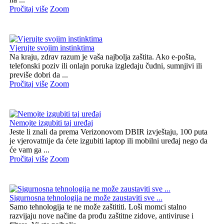
Pročitaj više
Zoom
Vjerujte svojim instinktima
Na kraju, zdrav razum je vaša najbolja zaštita. Ako e-pošta,
telefonski poziv ili onlajn poruka izgledaju čudni, sumnjivi ili
previše dobri da ...
Pročitaj više
Zoom
Nemojte izgubiti taj uređaj
Jeste li znali da prema Verizonovom DBIR izvještaju, 100 puta
je vjerovatnije da ćete izgubiti laptop ili mobilni uređaj nego da
će vam ga ...
Pročitaj više
Zoom
Sigurnosna tehnologija ne može zaustaviti sve ...
Samo tehnologija te ne može zaštititi. Loši momci stalno
razvijaju nove načine da prođu zaštitne zidove, antiviruse i