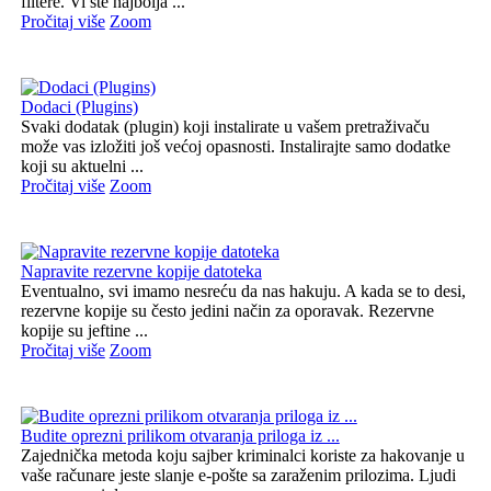
filtere. Vi ste najbolja ...
Pročitaj više
Zoom
Dodaci (Plugins)
Svaki dodatak (plugin) koji instalirate u vašem pretraživaču
može vas izložiti još većoj opasnosti. Instalirajte samo dodatke
koji su aktuelni ...
Pročitaj više
Zoom
Napravite rezervne kopije datoteka
Eventualno, svi imamo nesreću da nas hakuju. A kada se to desi,
rezervne kopije su često jedini način za oporavak. Rezervne
kopije su jeftine ...
Pročitaj više
Zoom
Budite oprezni prilikom otvaranja priloga iz ...
Zajednička metoda koju sajber kriminalci koriste za hakovanje u
vaše računare jeste slanje e-pošte sa zaraženim prilozima. Ljudi