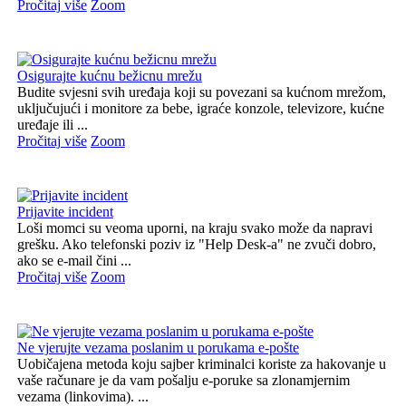
Pročitaj više
Zoom
Osigurajte kućnu bežicnu mrežu
Budite svjesni svih uređaja koji su povezani sa kućnom mrežom,
uključujući i monitore za bebe, igraće konzole, televizore, kućne
uređaje ili ...
Pročitaj više
Zoom
Prijavite incident
Loši momci su veoma uporni, na kraju svako može da napravi
grešku. Ako telefonski poziv iz "Help Desk-a" ne zvuči dobro,
ako se e-mail čini ...
Pročitaj više
Zoom
Ne vjerujte vezama poslanim u porukama e-pošte
Uobičajena metoda koju sajber kriminalci koriste za hakovanje u
vaše računare je da vam pošalju e-poruke sa zlonamjernim
vezama (linkovima). ...