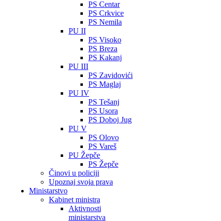
PS Centar
PS Crkvice
PS Nemila
PU II
PS Visoko
PS Breza
PS Kakanj
PU III
PS Zavidovići
PS Maglaj
PU IV
PS Tešanj
PS Usora
PS Doboj Jug
PU V
PS Olovo
PS Vareš
PU Žepče
PS Žepče
Činovi u policiji
Upoznaj svoja prava
Ministarstvo
Kabinet ministra
Aktivnosti
ministarstva