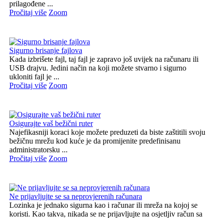
prilagođene ...
Pročitaj više
Zoom
Sigurno brisanje fajlova
Kada izbrišete fajl, taj fajl je zapravo još uvijek na računaru ili
USB drajvu. Jedini način na koji možete stvarno i sigurno
ukloniti fajl je ...
Pročitaj više
Zoom
Osigurajte vaš bežični ruter
Najefikasniji koraci koje možete preduzeti da biste zaštitili svoju
bežičnu mrežu kod kuće je da promijenite predefinisanu
administratorsku ...
Pročitaj više
Zoom
Ne prijavljujte se sa neprovjerenih računara
Lozinka je jednako sigurna kao i računar ili mreža na kojoj se
koristi. Kao takva, nikada se ne prijavljujte na osjetljiv račun sa