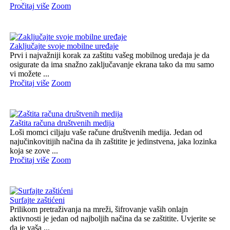
Pročitaj više
Zoom
Zaključajte svoje mobilne uređaje
Prvi i najvažniji korak za zaštitu vašeg mobilnog uređaja je da
osigurate da ima snažno zaključavanje ekrana tako da mu samo
vi možete ...
Pročitaj više
Zoom
Zaštita računa društvenih medija
Loši momci ciljaju vaše račune društvenih medija. Jedan od
najučinkovitijih načina da ih zaštitite je jedinstvena, jaka lozinka
koja se zove ...
Pročitaj više
Zoom
Surfajte zaštićeni
Prilikom pretraživanja na mreži, šifrovanje vaših onlajn
aktivnosti je jedan od najboljih načina da se zaštitite. Uvjerite se
da je vaša ...