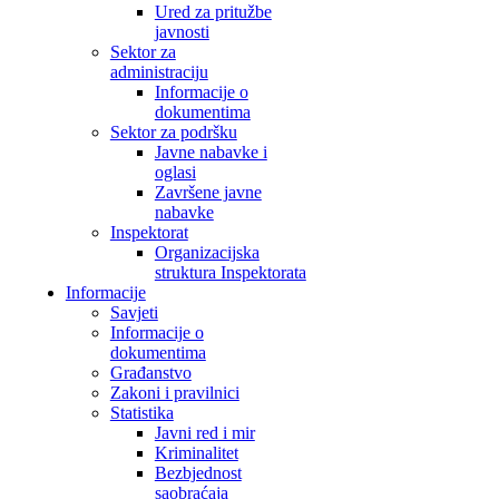
Ured za pritužbe
javnosti
Sektor za
administraciju
Informacije o
dokumentima
Sektor za podršku
Javne nabavke i
oglasi
Završene javne
nabavke
Inspektorat
Organizacijska
struktura Inspektorata
Informacije
Savjeti
Informacije o
dokumentima
Građanstvo
Zakoni i pravilnici
Statistika
Javni red i mir
Kriminalitet
Bezbjednost
saobraćaja