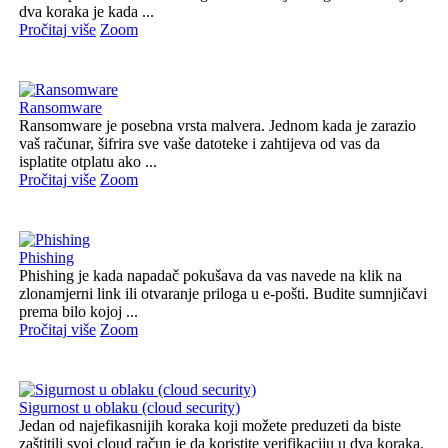
dva koraka je kada ...
Pročitaj više
Zoom
Ransomware
Ransomware je posebna vrsta malvera. Jednom kada je zarazio
vaš računar, šifrira sve vaše datoteke i zahtijeva od vas da
isplatite otplatu ako ...
Pročitaj više
Zoom
Phishing
Phishing je kada napadač pokušava da vas navede na klik na
zlonamjerni link ili otvaranje priloga u e-pošti. Budite sumnjičavi
prema bilo kojoj ...
Pročitaj više
Zoom
Sigurnost u oblaku (cloud security)
Jedan od najefikasnijih koraka koji možete preduzeti da biste
zaštitili svoj cloud račun je da koristite verifikaciju u dva koraka.